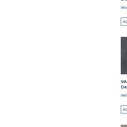
Wo
A
VA
De
Vel
A