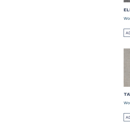
EL
Wo
A
TA
Wo
A