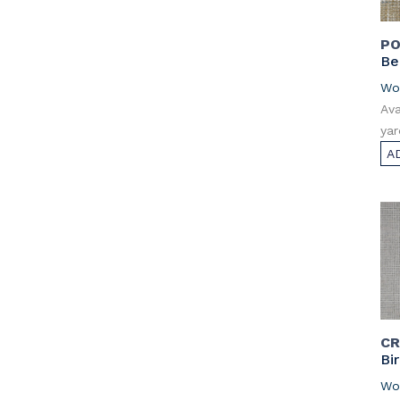
PO
Be
Wo
Ava
yar
A
C
Bi
Wo