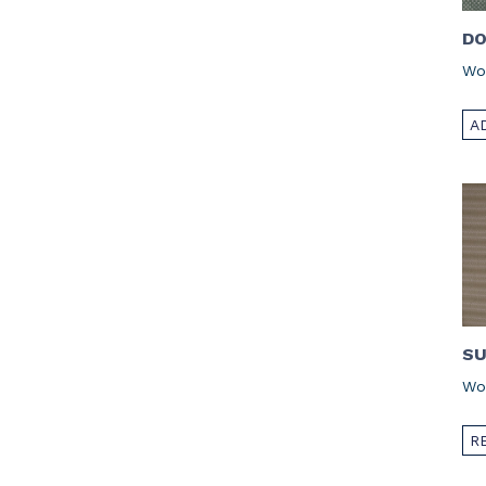
DO
Wo
A
S
Wo
R