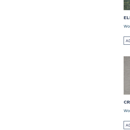
EL
Wo
A
C
Wo
A