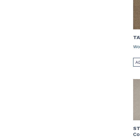
TA
Wo
A
ST
Co