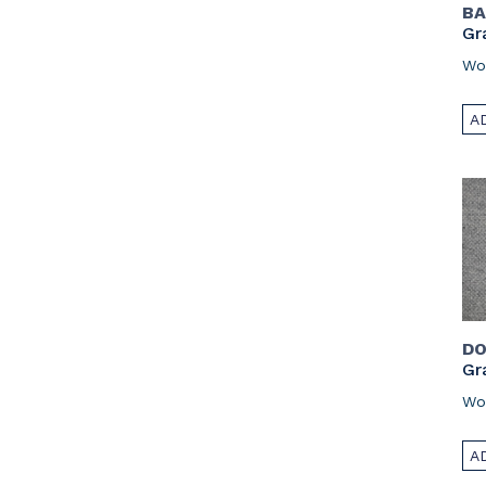
BA
Gr
Wo
A
DO
Gr
Wo
A