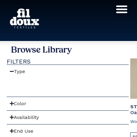
Products search
Browse Library
FILTERS
Type
Color
S
Oa
Availability
Wo
End Use
R