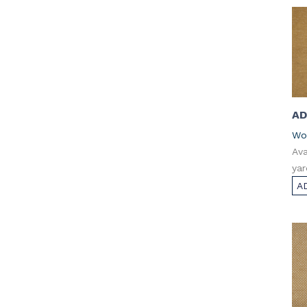
AD
Wo
Ava
yar
A