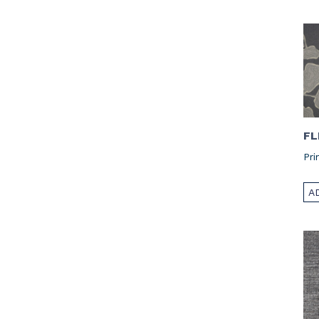
FL
Pri
A