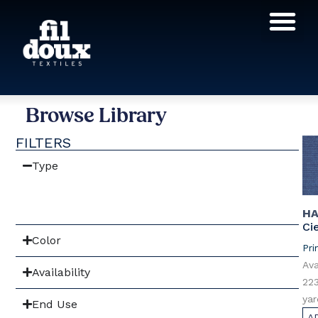
Products search
Browse Library
FILTERS
Type
H
Ci
Color
Pri
Ava
Availability
22
yar
End Use
A