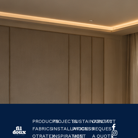
PRODUCTS
PROJECTS
SUSTAINABILITY
CONTACT
FABRICS
INSTALLATIONS
PROCESS
REQUEST
OTRATEX
INSPIRATION
MEET
A QUOTE